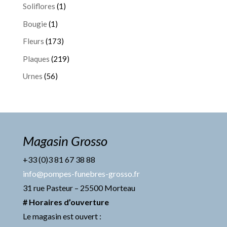
Soliflores
(1)
Bougie
(1)
Fleurs
(173)
Plaques
(219)
Urnes
(56)
Magasin Grosso
+33 (0)3 81 67 38 88
info@pompes-funebres-grosso.fr
31 rue Pasteur – 25500 Morteau
# Horaires d’ouverture
Le magasin est ouvert :