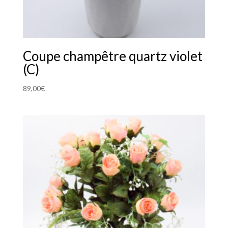
Coupe champêtre quartz violet
(C)
89,00
€