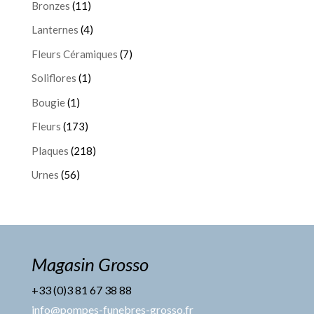
Bronzes
(11)
Lanternes
(4)
Fleurs Céramiques
(7)
Soliflores
(1)
Bougie
(1)
Fleurs
(173)
Plaques
(218)
Urnes
(56)
Magasin Grosso
+33 (0)3 81 67 38 88
info@pompes-funebres-grosso.fr