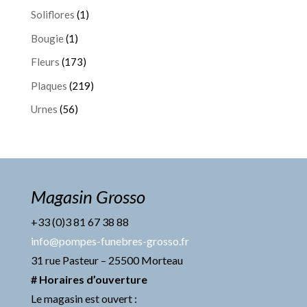
Soliflores
(1)
Bougie
(1)
Fleurs
(173)
Plaques
(219)
Urnes
(56)
Magasin Grosso
+33 (0)3 81 67 38 88
info@pompes-funebres-grosso.fr
31 rue Pasteur – 25500 Morteau
# Horaires d’ouverture
Le magasin est ouvert :