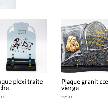
aque plexi traite
Plaque granit c
che
vierge
00
€
559,00
€