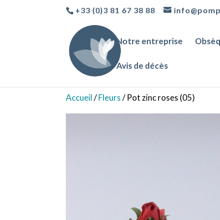
+33 (0)3 81 67 38 88
info@pomp
Notre entreprise
Obsèq
Avis de décès
Accueil
/
Fleurs
/ Pot zinc roses (05)