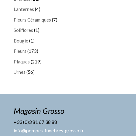
Lanternes
(4)
Fleurs Céramiques
(7)
Soliflores
(1)
Bougie
(1)
Fleurs
(173)
Plaques
(219)
Urnes
(56)
Magasin Grosso
+33 (0)3 81 67 38 88
info@pompes-funebres-grosso.fr