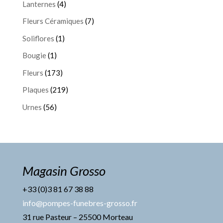
Lanternes
(4)
Fleurs Céramiques
(7)
Soliflores
(1)
Bougie
(1)
Fleurs
(173)
Plaques
(219)
Urnes
(56)
Magasin Grosso
+33 (0)3 81 67 38 88
info@pompes-funebres-grosso.fr
31 rue Pasteur – 25500 Morteau