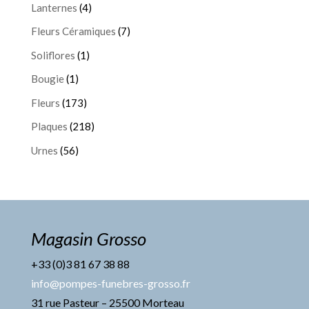
Lanternes
(4)
Fleurs Céramiques
(7)
Soliflores
(1)
Bougie
(1)
Fleurs
(173)
Plaques
(218)
Urnes
(56)
Magasin Grosso
+33 (0)3 81 67 38 88
info@pompes-funebres-grosso.fr
31 rue Pasteur – 25500 Morteau