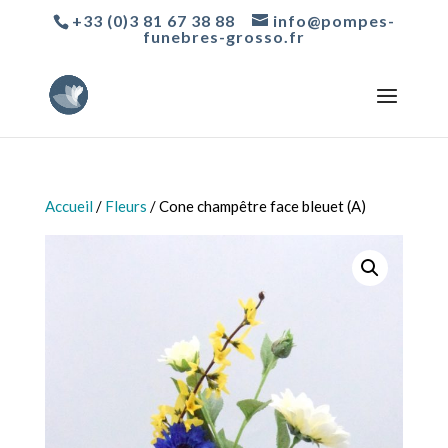
+33 (0)3 81 67 38 88
info@pompes-
funebres-grosso.fr
Accueil
/
Fleurs
/ Cone champêtre face bleuet (A)