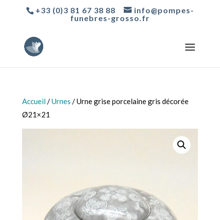
+33 (0)3 81 67 38 88
info@pompes-
funebres-grosso.fr
Accueil
/
Urnes
/ Urne grise porcelaine gris décorée
Ø21×21